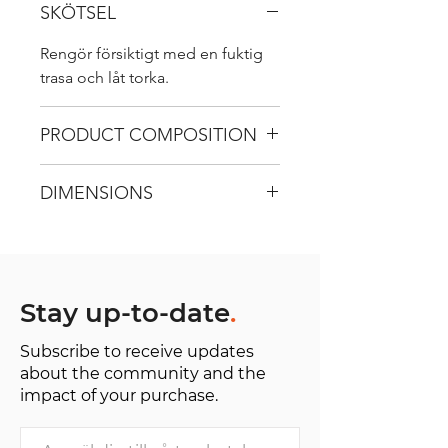
SKÖTSEL
Rengör försiktigt med en fuktig
trasa och låt torka.
PRODUCT COMPOSITION
100% genuine leather
DIMENSIONS
W: 1.5 cm widening to 4 cm
L: 95 cm
Stay up-to-date
.
Subscribe to receive updates
about the community and the
impact of your purchase.