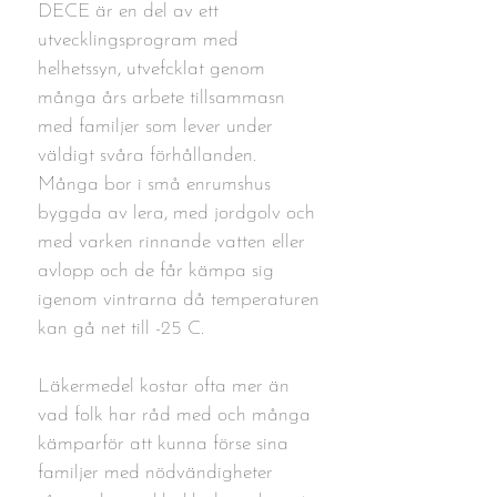
DECE är en del av ett
utvecklingsprogram med
helhetssyn, utvefcklat genom
många års arbete tillsammasn
med familjer som lever under
väldigt svåra förhållanden.
Många bor i små enrumshus
byggda av lera, med jordgolv och
med varken rinnande vatten eller
avlopp och de får kämpa sig
igenom vintrarna då temperaturen
kan gå net till -25 C.
Läkermedel kostar ofta mer än
vad folk har råd med och många
kämparför att kunna förse sina
familjer med nödvändigheter