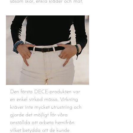
såsom skor, enkla kläder och mat.
Den första DECE-produkten var
en enkel virkad mössa. Virkning
kräver inte mycket utrustning och
gjorde det möjligt för våra
anställda att arbeta hemifrån
vilket betydda att de kunde