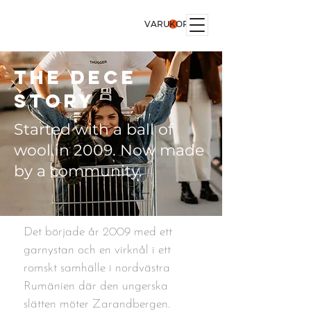
VARUKORG
The DECE
Story
Started with a ball of
wool in 2009. Now made
by a community.
Det började år 2009 med ett
garnystan och en virknål i ett
romskt samhälle i nordvästra
Rumänien där den ungerska
slätten möter Zarandbergen.