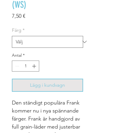
(WS)
Pris
7,50 €
Färg
*
Antal
*
Lägg i kundvagn
Den ständigt populära Frank
kommer nu i nya spännande
färger. Frank är handgjord av
full grain-läder med justerbar