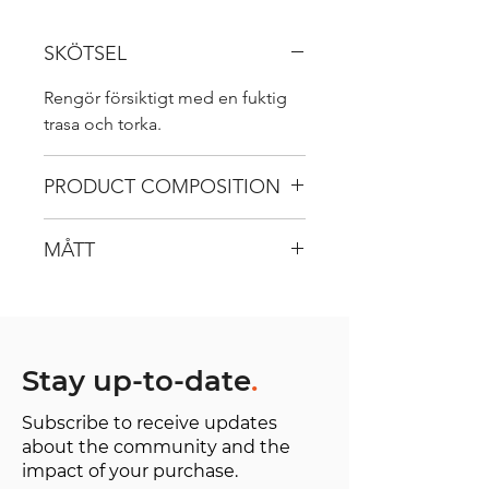
SKÖTSEL
Rengör försiktigt med en fuktig
trasa och torka.
PRODUCT COMPOSITION
100% genuine leather
MÅTT
H 25 cm / B 42 cm / D 10 cm
Stay up-to-date
.
Subscribe to receive updates
about the community and the
impact of your purchase.