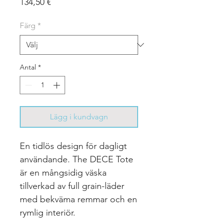
Pris
134,50 €
Färg
*
Antal
*
Lägg i kundvagn
En tidlös design för dagligt
användande. The DECE Tote
är en mångsidig väska
tillverkad av full grain-läder
med bekväma remmar och en
rymlig interiör.