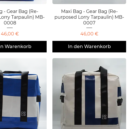
g - Gear Bag (Re-
chnellansicht
Maxi Bag - Gear Bag (Re-
Schnellansicht
orry Tarpaulin) MB-
purposed Lorry Tarpaulin) MB-
0008
0007
Preis
Preis
46,00 €
46,00 €
en Warenkorb
In den Warenkorb