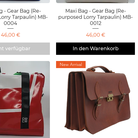
g - Gear Bag (Re-
chnellansicht
Maxi Bag - Gear Bag (Re-
Schnellansicht
orry Tarpaulin) MB-
purposed Lorry Tarpaulin) MB-
0004
0012
Preis
Preis
46,00 €
46,00 €
ht verfügbar
In den Warenkorb
New Arrival