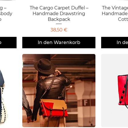
g –
The Cargo Carpet Duffel –
Schnellansicht
The Vintag
S
sbody
Handmade Drawstring
Handmade F
p
Backpack
Cot
Preis
38,50 €
b
In den Warenkorb
In d