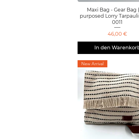
Maxi Bag - Gear Bag 
Schnellansicht
purposed Lorry Tarpaul
0011
Preis
46,00 €
In den Warenkor
New Arrival