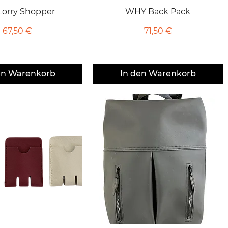
Lorry Shopper
chnellansicht
WHY Back Pack
Schnellansicht
Preis
Preis
67,50 €
71,50 €
en Warenkorb
In den Warenkorb