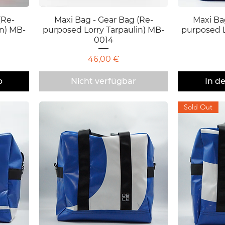
(Re-
Maxi Bag - Gear Bag (Re-
Schnellansicht
Maxi Ba
S
in) MB-
purposed Lorry Tarpaulin) MB-
purposed L
0014
Preis
46,00 €
b
Nicht verfügbar
In d
Sold Out