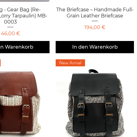
g - Gear Bag (Re-
chnellansicht
The Briefcase – Handmade Full-
Schnellansicht
orry Tarpaulin) MB-
Grain Leather Briefcase
0003
Preis
194,00 €
Preis
46,00 €
en Warenkorb
In den Warenkorb
New Arrival