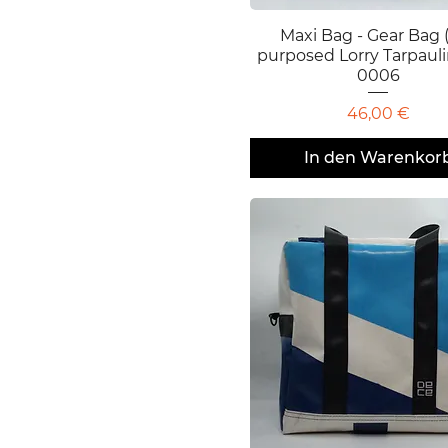
Maxi Bag - Gear Bag 
Schnellansicht
purposed Lorry Tarpaul
0006
Preis
46,00 €
In den Warenkor