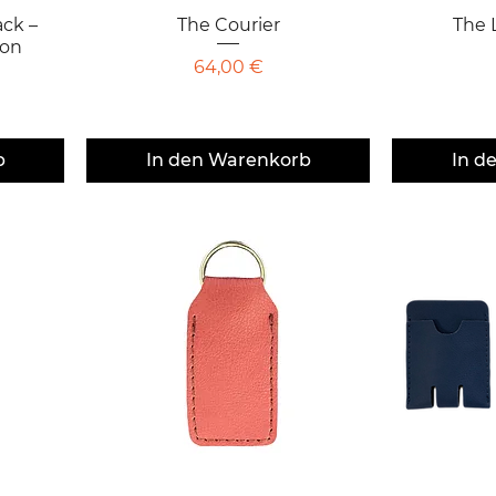
ck –
The Courier
Schnellansicht
The 
S
ton
Preis
64,00 €
b
In den Warenkorb
In d