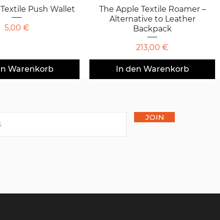
Textile Push Wallet
chnellansicht
The Apple Textile Roamer –
Schnellansicht
Alternative to Leather
Preis
5,00 €
Backpack
Preis
213,00 €
en Warenkorb
In den Warenkorb
JOIN