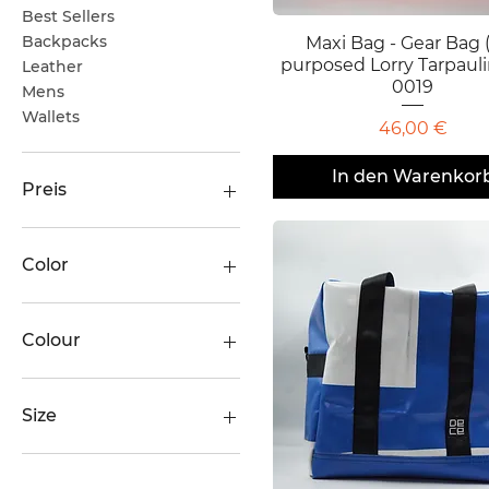
Best Sellers
Backpacks
Maxi Bag - Gear Bag 
Schnellansicht
purposed Lorry Tarpaul
Leather
0019
Mens
Wallets
Preis
46,00 €
In den Warenkor
Preis
4 €
213 €
Color
BLACK
BROWN
Colour
BURGUNDY
COGNAC
BLACK
CREAM
SANDY BROWN
Size
DARK BLUE
SOFT RED
Pencil Case