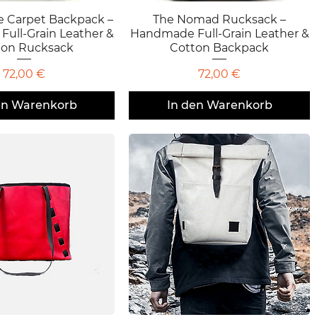
e Carpet Backpack –
chnellansicht
The Nomad Rucksack –
Schnellansicht
ull-Grain Leather &
Handmade Full-Grain Leather &
ton Rucksack
Cotton Backpack
Preis
Preis
72,00 €
72,00 €
en Warenkorb
In den Warenkorb