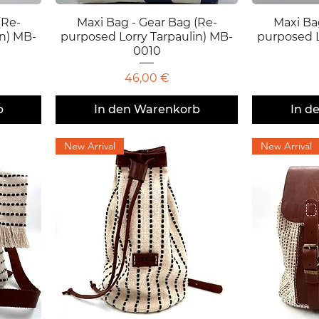
(Re-
Maxi Bag - Gear Bag (Re-
Schnellansicht
Maxi Ba
S
in) MB-
purposed Lorry Tarpaulin) MB-
purposed L
0010
Preis
46,00 €
b
In den Warenkorb
In d
New Arrival
New Arrival