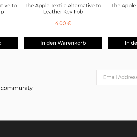
ative to
The Apple Textile Alternative to
Schnellansicht
The Apple 
S
ap
Leather Key Fob
Preis
4,00 €
b
In den Warenkorb
In d
he community