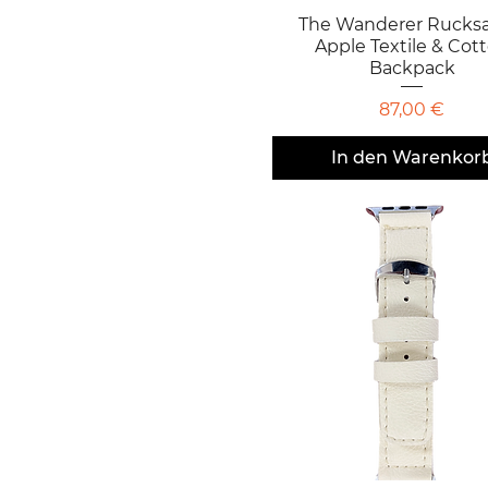
The Wanderer Rucksa
Schnellansicht
Apple Textile & Cot
Backpack
Preis
87,00 €
In den Warenkor