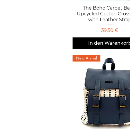
The Boho Carpet Ba
Schnellansicht
Upcycled Cotton Cros
with Leather Stra
Preis
39,50 €
In den Warenkor
New Arrival